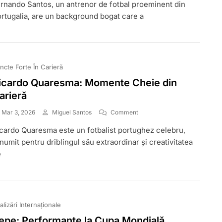
rnando Santos, un antrenor de fotbal proeminent din
Santos:
Viața
rtugalia, are un background bogat care a
Timpurie,
Începuturile
Carierei
De
Antrenor,
ncte Forte În Carieră
Perspective
Personale
icardo Quaresma: Momente Cheie din
arieră
On
Mar 3, 2026
Miguel Santos
Comment
Ricardo
cardo Quaresma este un fotbalist portughez celebru,
Quaresma:
Momente
numit pentru driblingul său extraordinar și creativitatea
Cheie
e
Din
Carieră
alizări Internaționale
epe: Performanțe la Cupa Mondială,