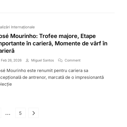
Din
Carieră
alizări Internaționale
osé Mourinho: Trofee majore, Etape
mportante în carieră, Momente de vârf în
arieră
On
Feb 26, 2026
Miguel Santos
Comment
José
sé Mourinho este renumit pentru cariera sa
Mourinho:
Trofee
cepțională de antrenor, marcată de o impresionantă
Majore,
lecție
Etape
Importante
În
Carieră,
Momente
Posts
…
ge
Page
5
De
Vârf
pagination
În