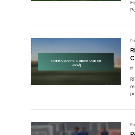
Fe
Po
Pu
R
C
Ri
re
p
Re
P