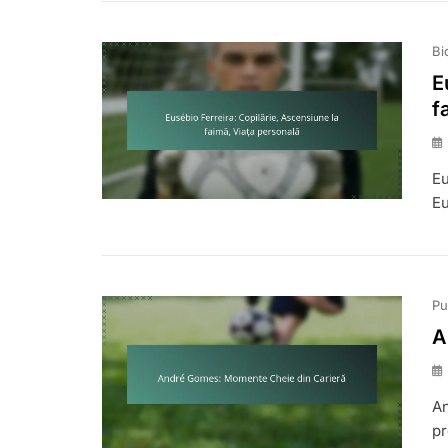
Bi
E
f
Eu
Eu
Pu
A
An
pr