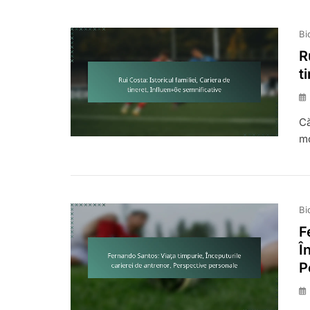
Bi
R
t
Că
mo
Bi
F
Î
P