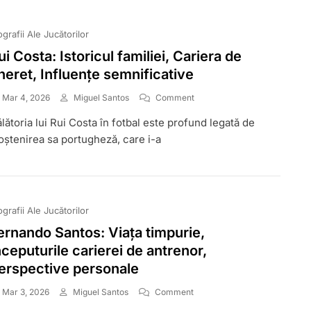
ografii Ale Jucătorilor
ui Costa: Istoricul familiei, Cariera de
ineret, Influențe semnificative
On
Mar 4, 2026
Miguel Santos
Comment
Rui
lătoria lui Rui Costa în fotbal este profund legată de
Costa:
Istoricul
ștenirea sa portugheză, care i-a
Familiei,
Cariera
De
Tineret,
Influențe
ografii Ale Jucătorilor
Semnificative
ernando Santos: Viața timpurie,
nceputurile carierei de antrenor,
erspective personale
On
Mar 3, 2026
Miguel Santos
Comment
Fernando