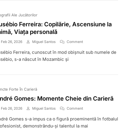
În
Tinerețe,
Lupte
ografii Ale Jucătorilor
Personale
usébio Ferreira: Copilărie, Ascensiune la
aimă, Viața personală
On
Feb 26, 2026
Miguel Santos
Comment
Eusébio
sébio Ferreira, cunoscut în mod obișnuit sub numele de
Ferreira:
Copilărie,
sébio, s-a născut în Mozambic și
Ascensiune
La
Faimă,
Viața
Personală
ncte Forte În Carieră
ndré Gomes: Momente Cheie din Carieră
On
Feb 26, 2026
Miguel Santos
Comment
André
dré Gomes s-a impus ca o figură proeminentă în fotbalul
Gomes:
Momente
ofesionist, demonstrându-și talentul la mai
Cheie