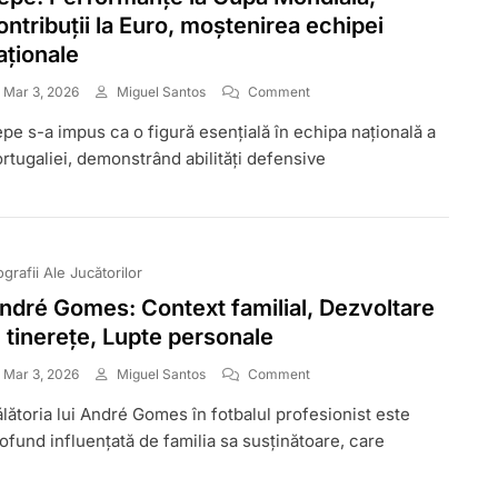
ontribuții la Euro, moștenirea echipei
aționale
On
Mar 3, 2026
Miguel Santos
Comment
Pepe:
pe s-a impus ca o figură esențială în echipa națională a
Performanțe
La
rtugaliei, demonstrând abilități defensive
Cupa
Mondială,
Contribuții
La
Euro,
ografii Ale Jucătorilor
Moștenirea
Echipei
ndré Gomes: Context familial, Dezvoltare
Naționale
n tinerețe, Lupte personale
On
Mar 3, 2026
Miguel Santos
Comment
André
lătoria lui André Gomes în fotbalul profesionist este
Gomes:
Context
ofund influențată de familia sa susținătoare, care
Familial,
Dezvoltare