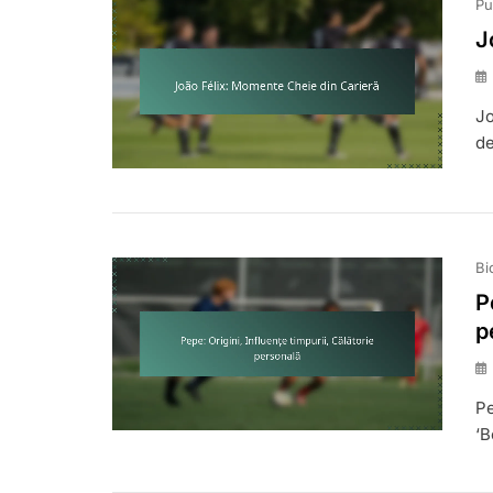
Pu
J
Jo
de
Bi
P
p
Pe
‘B