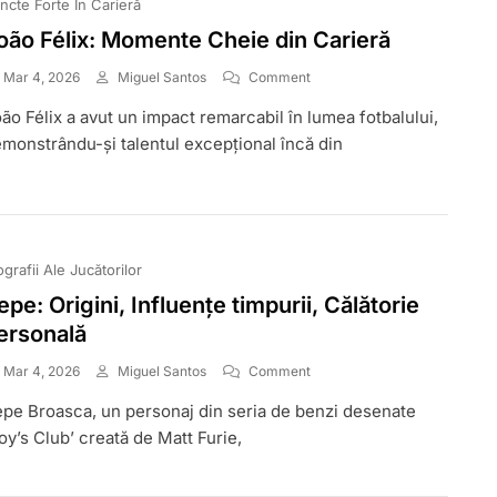
ncte Forte În Carieră
oão Félix: Momente Cheie din Carieră
On
Mar 4, 2026
Miguel Santos
Comment
João
ão Félix a avut un impact remarcabil în lumea fotbalului,
Félix:
Momente
monstrându-și talentul excepțional încă din
Cheie
Din
Carieră
ografii Ale Jucătorilor
epe: Origini, Influențe timpurii, Călătorie
ersonală
On
Mar 4, 2026
Miguel Santos
Comment
Pepe:
pe Broasca, un personaj din seria de benzi desenate
Origini,
Influențe
oy’s Club’ creată de Matt Furie,
Timpurii,
Călătorie
Personală