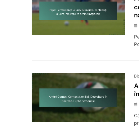
c
n
Pe
Po
Bi
A
î
Că
pr