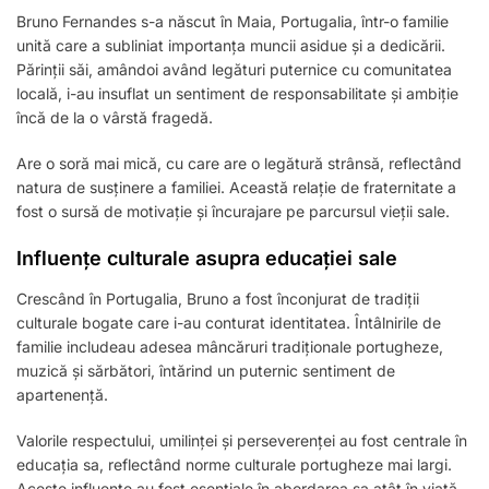
Bruno Fernandes s-a născut în Maia, Portugalia, într-o familie
unită care a subliniat importanța muncii asidue și a dedicării.
Părinții săi, amândoi având legături puternice cu comunitatea
locală, i-au insuflat un sentiment de responsabilitate și ambiție
încă de la o vârstă fragedă.
Are o soră mai mică, cu care are o legătură strânsă, reflectând
natura de susținere a familiei. Această relație de fraternitate a
fost o sursă de motivație și încurajare pe parcursul vieții sale.
Influențe culturale asupra educației sale
Crescând în Portugalia, Bruno a fost înconjurat de tradiții
culturale bogate care i-au conturat identitatea. Întâlnirile de
familie includeau adesea mâncăruri tradiționale portugheze,
muzică și sărbători, întărind un puternic sentiment de
apartenență.
Valorile respectului, umilinței și perseverenței au fost centrale în
educația sa, reflectând norme culturale portugheze mai largi.
Aceste influențe au fost esențiale în abordarea sa atât în viață,