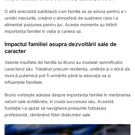
O altă anecdotă subliniază cum familia sa se aduna pentru a-i
urmări meciurile, creând o atmosferă de susținere care i-a
alimentat pasiunea pentru joc. Aceste momente au întărit
importanța familiei în viața și cariera sa.
Impactul familiei asupra dezvoltării sale de
caracter
Valorile insuflate de familia lui Bruno au modelat semnificativ
caracterul său. Trăsături precum reziliența, umilința și o etică de
muncă puternică pot fi urmărite până la educația sa și
influențele familiale.
Bruno vorbește adesea despre importanța familiei în menținerea
naturii sale echilibrate, în ciuda succesului său. Această
fundație l-a ajutat să navigheze presiunile fotbalului
profesionist, rămânând fidel rădăcinilor sale.