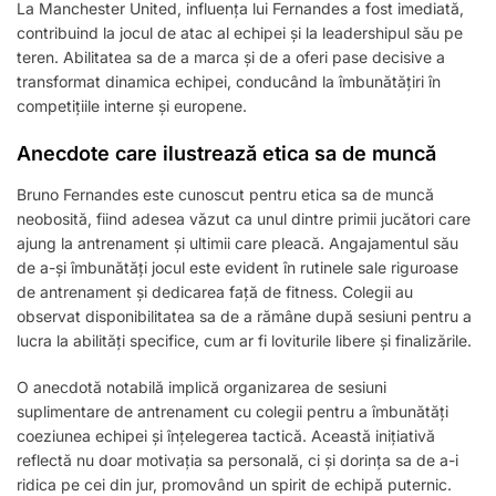
La Manchester United, influența lui Fernandes a fost imediată,
contribuind la jocul de atac al echipei și la leadershipul său pe
teren. Abilitatea sa de a marca și de a oferi pase decisive a
transformat dinamica echipei, conducând la îmbunătățiri în
competițiile interne și europene.
Anecdote care ilustrează etica sa de muncă
Bruno Fernandes este cunoscut pentru etica sa de muncă
neobosită, fiind adesea văzut ca unul dintre primii jucători care
ajung la antrenament și ultimii care pleacă. Angajamentul său
de a-și îmbunătăți jocul este evident în rutinele sale riguroase
de antrenament și dedicarea față de fitness. Colegii au
observat disponibilitatea sa de a rămâne după sesiuni pentru a
lucra la abilități specifice, cum ar fi loviturile libere și finalizările.
O anecdotă notabilă implică organizarea de sesiuni
suplimentare de antrenament cu colegii pentru a îmbunătăți
coeziunea echipei și înțelegerea tactică. Această inițiativă
reflectă nu doar motivația sa personală, ci și dorința sa de a-i
ridica pe cei din jur, promovând un spirit de echipă puternic.