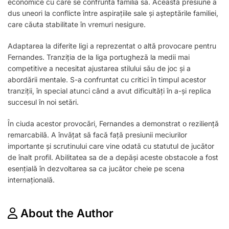
economice cu care se confrunta familia sa. Această presiune a
dus uneori la conflicte între aspirațiile sale și așteptările familiei,
care căuta stabilitate în vremuri nesigure.
Adaptarea la diferite ligi a reprezentat o altă provocare pentru
Fernandes. Tranziția de la liga portugheză la medii mai
competitive a necesitat ajustarea stilului său de joc și a
abordării mentale. S-a confruntat cu critici în timpul acestor
tranziții, în special atunci când a avut dificultăți în a-și replica
succesul în noi setări.
În ciuda acestor provocări, Fernandes a demonstrat o reziliență
remarcabilă. A învățat să facă față presiunii meciurilor
importante și scrutinului care vine odată cu statutul de jucător
de înalt profil. Abilitatea sa de a depăși aceste obstacole a fost
esențială în dezvoltarea sa ca jucător cheie pe scena
internațională.
About the Author