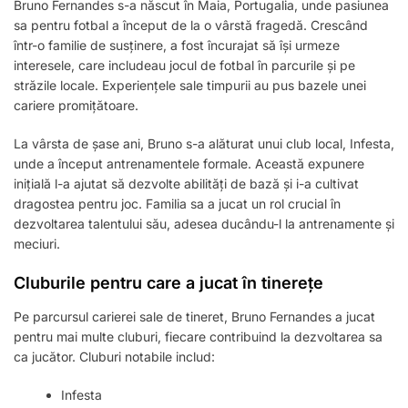
Bruno Fernandes s-a născut în Maia, Portugalia, unde pasiunea
sa pentru fotbal a început de la o vârstă fragedă. Crescând
într-o familie de susținere, a fost încurajat să își urmeze
interesele, care includeau jocul de fotbal în parcurile și pe
străzile locale. Experiențele sale timpurii au pus bazele unei
cariere promițătoare.
La vârsta de șase ani, Bruno s-a alăturat unui club local, Infesta,
unde a început antrenamentele formale. Această expunere
inițială l-a ajutat să dezvolte abilități de bază și i-a cultivat
dragostea pentru joc. Familia sa a jucat un rol crucial în
dezvoltarea talentului său, adesea ducându-l la antrenamente și
meciuri.
Cluburile pentru care a jucat în tinerețe
Pe parcursul carierei sale de tineret, Bruno Fernandes a jucat
pentru mai multe cluburi, fiecare contribuind la dezvoltarea sa
ca jucător. Cluburi notabile includ:
Infesta