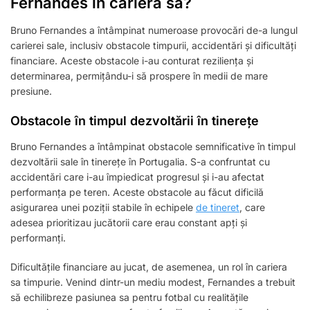
Fernandes în cariera sa?
Bruno Fernandes a întâmpinat numeroase provocări de-a lungul
carierei sale, inclusiv obstacole timpurii, accidentări și dificultăți
financiare. Aceste obstacole i-au conturat reziliența și
determinarea, permițându-i să prospere în medii de mare
presiune.
Obstacole în timpul dezvoltării în tinerețe
Bruno Fernandes a întâmpinat obstacole semnificative în timpul
dezvoltării sale în tinerețe în Portugalia. S-a confruntat cu
accidentări care i-au împiedicat progresul și i-au afectat
performanța pe teren. Aceste obstacole au făcut dificilă
asigurarea unei poziții stabile în echipele
de tineret
, care
adesea prioritizau jucătorii care erau constant apți și
performanți.
Dificultățile financiare au jucat, de asemenea, un rol în cariera
sa timpurie. Venind dintr-un mediu modest, Fernandes a trebuit
să echilibreze pasiunea sa pentru fotbal cu realitățile