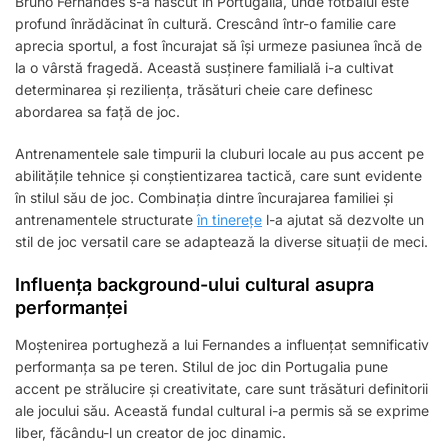
Bruno Fernandes s-a născut în Portugalia, unde fotbalul este
profund înrădăcinat în cultură. Crescând într-o familie care
aprecia sportul, a fost încurajat să își urmeze pasiunea încă de
la o vârstă fragedă. Această susținere familială i-a cultivat
determinarea și reziliența, trăsături cheie care definesc
abordarea sa față de joc.
Antrenamentele sale timpurii la cluburi locale au pus accent pe
abilitățile tehnice și conștientizarea tactică, care sunt evidente
în stilul său de joc. Combinația dintre încurajarea familiei și
antrenamentele structurate
în tinerețe
l-a ajutat să dezvolte un
stil de joc versatil care se adaptează la diverse situații de meci.
Influența background-ului cultural asupra
performanței
Moștenirea portugheză a lui Fernandes a influențat semnificativ
performanța sa pe teren. Stilul de joc din Portugalia pune
accent pe strălucire și creativitate, care sunt trăsături definitorii
ale jocului său. Această fundal cultural i-a permis să se exprime
liber, făcându-l un creator de joc dinamic.