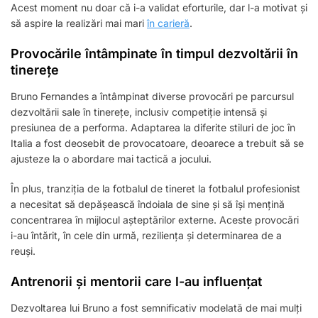
Acest moment nu doar că i-a validat eforturile, dar l-a motivat și
să aspire la realizări mai mari
în carieră
.
Provocările întâmpinate în timpul dezvoltării în
tinerețe
Bruno Fernandes a întâmpinat diverse provocări pe parcursul
dezvoltării sale în tinerețe, inclusiv competiție intensă și
presiunea de a performa. Adaptarea la diferite stiluri de joc în
Italia a fost deosebit de provocatoare, deoarece a trebuit să se
ajusteze la o abordare mai tactică a jocului.
În plus, tranziția de la fotbalul de tineret la fotbalul profesionist
a necesitat să depășească îndoiala de sine și să își mențină
concentrarea în mijlocul așteptărilor externe. Aceste provocări
i-au întărit, în cele din urmă, reziliența și determinarea de a
reuși.
Antrenorii și mentorii care l-au influențat
Dezvoltarea lui Bruno a fost semnificativ modelată de mai mulți