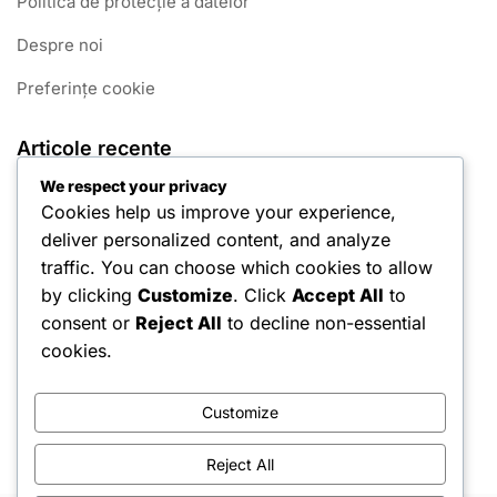
Politica de protecție a datelor
Despre noi
Preferințe cookie
Articole recente
We respect your privacy
João Félix: Momente Cheie din Carieră
Cookies help us improve your experience,
deliver personalized content, and analyze
Pepe: Origini, Influențe timpurii, Călătorie personală
traffic. You can choose which cookies to allow
Rui Costa: Istoricul familiei, Cariera de tineret, Influențe
by clicking
Customize
. Click
Accept All
to
semnificative
consent or
Reject All
to decline non-essential
Fernando Santos: Viața timpurie, Începuturile carierei de
cookies.
antrenor, Perspective personale
Customize
Ricardo Quaresma: Momente Cheie din Carieră
Reject All