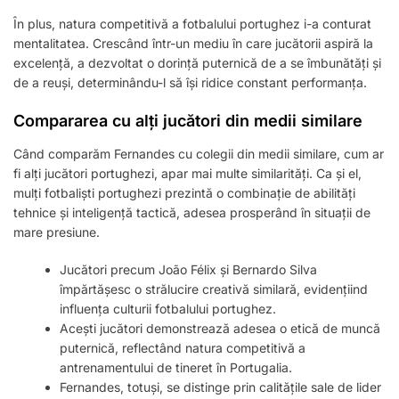
În plus, natura competitivă a fotbalului portughez i-a conturat
mentalitatea. Crescând într-un mediu în care jucătorii aspiră la
excelență, a dezvoltat o dorință puternică de a se îmbunătăți și
de a reuși, determinându-l să își ridice constant performanța.
Compararea cu alți jucători din medii similare
Când comparăm Fernandes cu colegii din medii similare, cum ar
fi alți jucători portughezi, apar mai multe similarități. Ca și el,
mulți fotbaliști portughezi prezintă o combinație de abilități
tehnice și inteligență tactică, adesea prosperând în situații de
mare presiune.
Jucători precum João Félix și Bernardo Silva
împărtășesc o strălucire creativă similară, evidențiind
influența culturii fotbalului portughez.
Acești jucători demonstrează adesea o etică de muncă
puternică, reflectând natura competitivă a
antrenamentului de tineret în Portugalia.
Fernandes, totuși, se distinge prin calitățile sale de lider