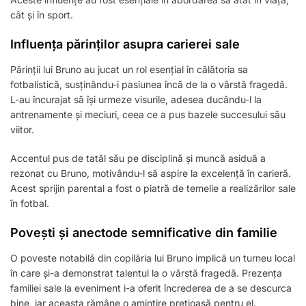
cât și în sport.
Influența părinților asupra carierei sale
Părinții lui Bruno au jucat un rol esențial în călătoria sa
fotbalistică, susținându-i pasiunea încă de la o vârstă fragedă.
L-au încurajat să își urmeze visurile, adesea ducându-l la
antrenamente și meciuri, ceea ce a pus bazele succesului său
viitor.
Accentul pus de tatăl său pe disciplină și muncă asiduă a
rezonat cu Bruno, motivându-l să aspire la excelență în carieră.
Acest sprijin parental a fost o piatră de temelie a realizărilor sale
în fotbal.
Povești și anectode semnificative din familie
O poveste notabilă din copilăria lui Bruno implică un turneu local
în care și-a demonstrat talentul la o vârstă fragedă. Prezența
familiei sale la eveniment i-a oferit încrederea de a se descurca
bine, iar aceasta rămâne o amintire prețioasă pentru el.