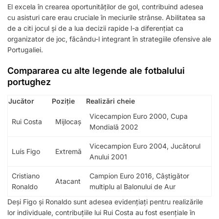
El excela în crearea oportunităților de gol, contribuind adesea
cu asisturi care erau cruciale în meciurile strânse. Abilitatea sa
de a citi jocul și de a lua decizii rapide l-a diferențiat ca
organizator de joc, făcându-l integrant în strategiile ofensive ale
Portugaliei.
Compararea cu alte legende ale fotbalului
portughez
Jucător
Poziție
Realizări cheie
Vicecampion Euro 2000, Cupa
Rui Costa
Mijlocaș
Mondială 2002
Vicecampion Euro 2004, Jucătorul
Luís Figo
Extremă
Anului 2001
Cristiano
Campion Euro 2016, Câștigător
Atacant
Ronaldo
multiplu al Balonului de Aur
Deși Figo și Ronaldo sunt adesea evidențiați pentru realizările
lor individuale, contribuțiile lui Rui Costa au fost esențiale în