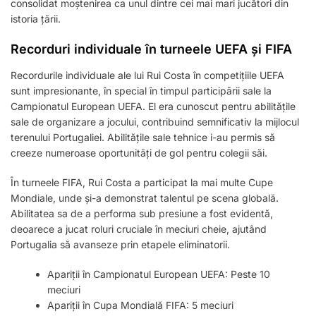
consolidat moștenirea ca unul dintre cei mai mari jucători din
istoria țării.
Recorduri individuale în turneele UEFA și FIFA
Recordurile individuale ale lui Rui Costa în competițiile UEFA
sunt impresionante, în special în timpul participării sale la
Campionatul European UEFA. El era cunoscut pentru abilitățile
sale de organizare a jocului, contribuind semnificativ la mijlocul
terenului Portugaliei. Abilitățile sale tehnice i-au permis să
creeze numeroase oportunități de gol pentru colegii săi.
În turneele FIFA, Rui Costa a participat la mai multe Cupe
Mondiale, unde și-a demonstrat talentul pe scena globală.
Abilitatea sa de a performa sub presiune a fost evidentă,
deoarece a jucat roluri cruciale în meciuri cheie, ajutând
Portugalia să avanseze prin etapele eliminatorii.
Apariții în Campionatul European UEFA: Peste 10
meciuri
Apariții în Cupa Mondială FIFA: 5 meciuri