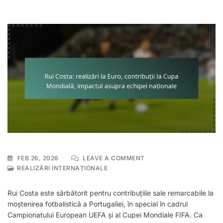
ON
FEB 26, 2026
LEAVE A COMMENT
RUI
REALIZĂRI INTERNAȚIONALE
COSTA:
REALIZĂRI
Rui Costa este sărbătorit pentru contribuțiile sale remarcabile la
LA
moștenirea fotbalistică a Portugaliei, în special în cadrul
EURO,
Campionatului European UEFA și al Cupei Mondiale FIFA. Ca
CONTRIBUȚII