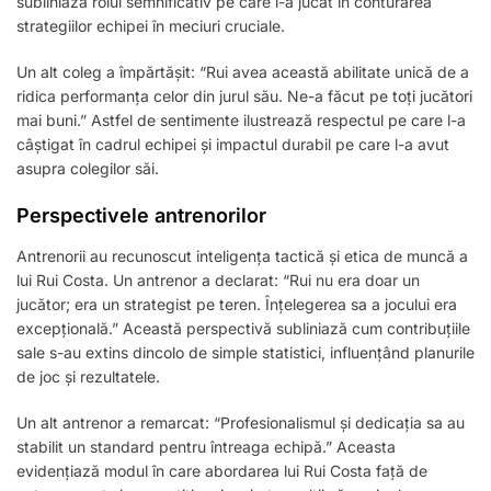
subliniază rolul semnificativ pe care l-a jucat în conturarea
strategiilor echipei în meciuri cruciale.
Un alt coleg a împărtășit: “Rui avea această abilitate unică de a
ridica performanța celor din jurul său. Ne-a făcut pe toți jucători
mai buni.” Astfel de sentimente ilustrează respectul pe care l-a
câștigat în cadrul echipei și impactul durabil pe care l-a avut
asupra colegilor săi.
Perspectivele antrenorilor
Antrenorii au recunoscut inteligența tactică și etica de muncă a
lui Rui Costa. Un antrenor a declarat: “Rui nu era doar un
jucător; era un strategist pe teren. Înțelegerea sa a jocului era
excepțională.” Această perspectivă subliniază cum contribuțiile
sale s-au extins dincolo de simple statistici, influențând planurile
de joc și rezultatele.
Un alt antrenor a remarcat: “Profesionalismul și dedicația sa au
stabilit un standard pentru întreaga echipă.” Aceasta
evidențiază modul în care abordarea lui Rui Costa față de