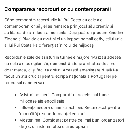
Compararea recordurilor cu contemporanii
Când comparăm recordurile lui Rui Costa cu cele ale
contemporanilor săi, el se remarcă prin jocul său creativ și
abilitatea de a influența meciurile. Deși jucători precum Zinedine
Zidane și Rivaldo au avut și ei un impact semnificativ, stilul unic
al lui Rui Costa l-a diferențiat în rolul de mijlocaș.
Recordurile sale de asisturi în turneele majore rivalizau adesea
cu cele ale colegilor săi, demonstrându-și abilitatea de a nu
doar marca, ci și facilita goluri. Această amenințare duală l-a
făcut un atu crucial pentru echipa națională a Portugaliei pe
parcursul carierei sale.
Asisturi pe meci: Comparabile cu cele mai bune
mijlocașe ale epocii sale
Influența asupra dinamicii echipei: Recunoscut pentru
îmbunătățirea performanței echipei
Moștenirea: Considerat printre cei mai buni organizatori
de joc din istoria fotbalului european