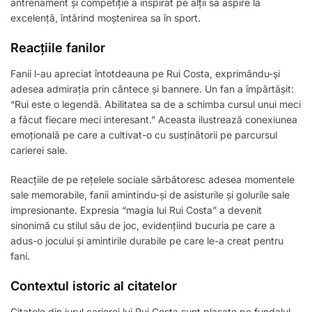
antrenament și competiție a inspirat pe alții să aspire la
excelență, întărind moștenirea sa în sport.
Reacțiile fanilor
Fanii l-au apreciat întotdeauna pe Rui Costa, exprimându-și
adesea admirația prin cântece și bannere. Un fan a împărtășit:
“Rui este o legendă. Abilitatea sa de a schimba cursul unui meci
a făcut fiecare meci interesant.” Aceasta ilustrează conexiunea
emoțională pe care a cultivat-o cu susținătorii pe parcursul
carierei sale.
Reacțiile de pe rețelele sociale sărbătoresc adesea momentele
sale memorabile, fanii amintindu-și de asisturile și golurile sale
impresionante. Expresia “magia lui Rui Costa” a devenit
sinonimă cu stilul său de joc, evidențiind bucuria pe care a
adus-o jocului și amintirile durabile pe care le-a creat pentru
fani.
Contextul istoric al citatelor
Citatele din jurul carierei lui Rui Costa sunt plasate pe fundalul