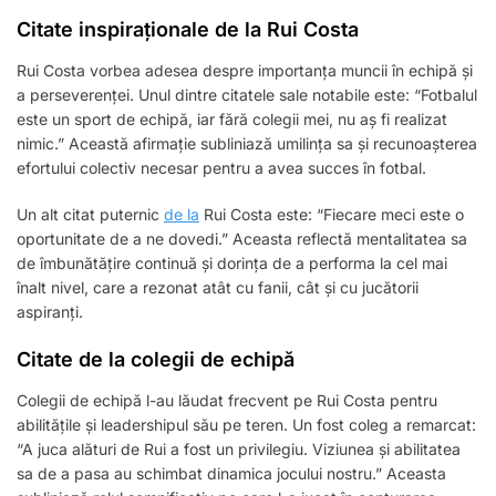
Citate inspiraționale de la Rui Costa
Rui Costa vorbea adesea despre importanța muncii în echipă și
a perseverenței. Unul dintre citatele sale notabile este: “Fotbalul
este un sport de echipă, iar fără colegii mei, nu aș fi realizat
nimic.” Această afirmație subliniază umilința sa și recunoașterea
efortului colectiv necesar pentru a avea succes în fotbal.
Un alt citat puternic
de la
Rui Costa este: “Fiecare meci este o
oportunitate de a ne dovedi.” Aceasta reflectă mentalitatea sa
de îmbunătățire continuă și dorința de a performa la cel mai
înalt nivel, care a rezonat atât cu fanii, cât și cu jucătorii
aspiranți.
Citate de la colegii de echipă
Colegii de echipă l-au lăudat frecvent pe Rui Costa pentru
abilitățile și leadershipul său pe teren. Un fost coleg a remarcat:
“A juca alături de Rui a fost un privilegiu. Viziunea și abilitatea
sa de a pasa au schimbat dinamica jocului nostru.” Aceasta