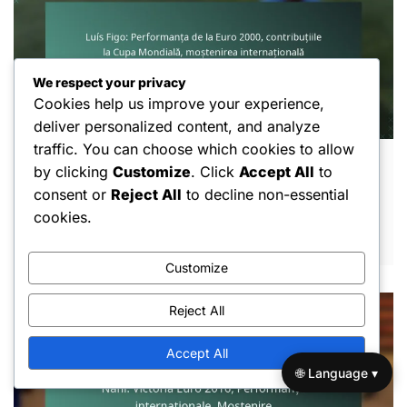
We respect your privacy
Cookies help us improve your experience,
deliver personalized content, and analyze
traffic. You can choose which cookies to allow
Luís Figo: Performanța de la Euro 2000,
by clicking
Customize
. Click
Accept All
to
contribuțiile la Cupa Mondială, moștenirea
consent or
Reject All
to decline non-essential
internațională
cookies.
FEB 26, 2026
Customize
Reject All
Accept All
🌐 Language ▾