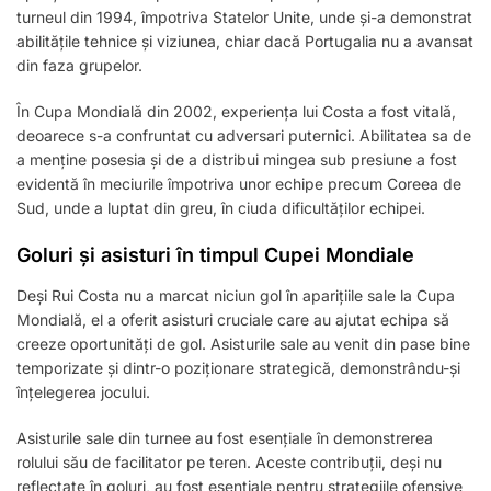
turneul din 1994, împotriva Statelor Unite, unde și-a demonstrat
abilitățile tehnice și viziunea, chiar dacă Portugalia nu a avansat
din faza grupelor.
În Cupa Mondială din 2002, experiența lui Costa a fost vitală,
deoarece s-a confruntat cu adversari puternici. Abilitatea sa de
a menține posesia și de a distribui mingea sub presiune a fost
evidentă în meciurile împotriva unor echipe precum Coreea de
Sud, unde a luptat din greu, în ciuda dificultăților echipei.
Goluri și asisturi în timpul Cupei Mondiale
Deși Rui Costa nu a marcat niciun gol în aparițiile sale la Cupa
Mondială, el a oferit asisturi cruciale care au ajutat echipa să
creeze oportunități de gol. Asisturile sale au venit din pase bine
temporizate și dintr-o poziționare strategică, demonstrându-și
înțelegerea jocului.
Asisturile sale din turnee au fost esențiale în demonstrerea
rolului său de facilitator pe teren. Aceste contribuții, deși nu
reflectate în goluri, au fost esențiale pentru strategiile ofensive