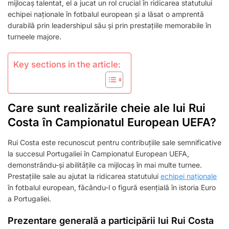
LA
mijlocaș talentat, el a jucat un rol crucial în ridicarea statutului
CUPA
echipei naționale în fotbalul european și a lăsat o amprentă
MONDIALĂ,
durabilă prin leadershipul său și prin prestațiile memorabile în
IMPACTUL
turneele majore.
ASUPRA
ECHIPEI
NAȚIONALE
Key sections in the article:
Care sunt realizările cheie ale lui Rui
Costa în Campionatul European UEFA?
Rui Costa este recunoscut pentru contribuțiile sale semnificative
la succesul Portugaliei în Campionatul European UEFA,
demonstrându-și abilitățile ca mijlocaș în mai multe turnee.
Prestațiile sale au ajutat la ridicarea statutului
echipei naționale
în fotbalul european, făcându-l o figură esențială în istoria Euro
a Portugaliei.
Prezentare generală a participării lui Rui Costa