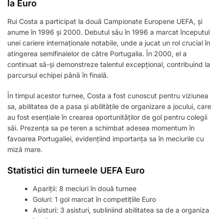
la Euro
Rui Costa a participat la două Campionate Europene UEFA, și
anume în 1996 și 2000. Debutul său în 1996 a marcat începutul
unei cariere internaționale notabile, unde a jucat un rol crucial în
atingerea semifinalelor de către Portugalia. În 2000, el a
continuat să-și demonstreze talentul excepțional, contribuind la
parcursul echipei până în finală.
În timpul acestor turnee, Costa a fost cunoscut pentru viziunea
sa, abilitatea de a pasa și abilitățile de organizare a jocului, care
au fost esențiale în crearea oportunităților de gol pentru colegii
săi. Prezența sa pe teren a schimbat adesea momentum în
favoarea Portugaliei, evidențiind importanța sa în meciurile cu
miză mare.
Statistici din turneele UEFA Euro
Apariții: 8 meciuri în două turnee
Goluri: 1 gol marcat în competițiile Euro
Asisturi: 3 asisturi, subliniind abilitatea sa de a organiza