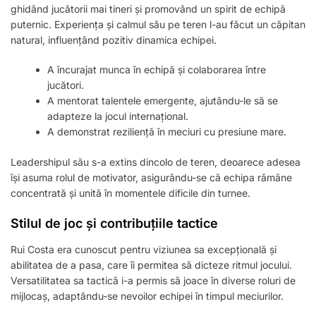
ghidând jucătorii mai tineri și promovând un spirit de echipă
puternic. Experiența și calmul său pe teren l-au făcut un căpitan
natural, influențând pozitiv dinamica echipei.
A încurajat munca în echipă și colaborarea între
jucători.
A mentorat talentele emergente, ajutându-le să se
adapteze la jocul internațional.
A demonstrat reziliență în meciuri cu presiune mare.
Leadershipul său s-a extins dincolo de teren, deoarece adesea
își asuma rolul de motivator, asigurându-se că echipa rămâne
concentrată și unită în momentele dificile din turnee.
Stilul de joc și contribuțiile tactice
Rui Costa era cunoscut pentru viziunea sa excepțională și
abilitatea de a pasa, care îi permitea să dicteze ritmul jocului.
Versatilitatea sa tactică i-a permis să joace în diverse roluri de
mijlocaș, adaptându-se nevoilor echipei în timpul meciurilor.