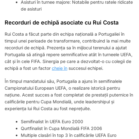
Asisturi în turnee majore: Notabile pentru ratele ridicate
de asisturi
Recorduri de echipă asociate cu Rui Costa
Rui Costa a făcut parte din echipa națională a Portugaliei în
timpul unei perioade de transformare, contribuind la mai multe
recorduri de echipă. Prezența sa în mijlocul terenului a ajutat
Portugalia să atingă repere semnificative atât în turneele UEFA,
cât și în cele FIFA. Sinergia pe care a dezvoltat-o cu colegii de
echipă a fost un factor
cheie în
succesul echipei.
În timpul mandatului său, Portugalia a ajuns în semifinalele
Campionatului European UEFA, o realizare istorică pentru
națiune. Acest succes a fost completat de prestații puternice în
calificările pentru Cupa Mondială, unde leadershipul și
experiența lui Rui Costa au fost neprețuite.
Semifinalist în UEFA Euro 2000
Qurtfinalist în Cupa Mondială FIFA 2006
Multiple clasări în top 3 în calificările UEFA Euro