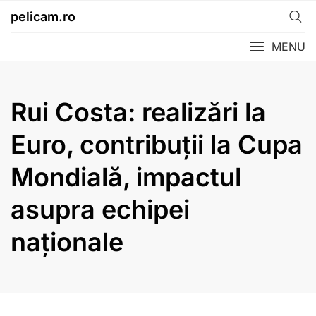
Skip
pelicam.ro
to
content
MENU
Rui Costa: realizări la
Euro, contribuții la Cupa
Mondială, impactul
asupra echipei
naționale