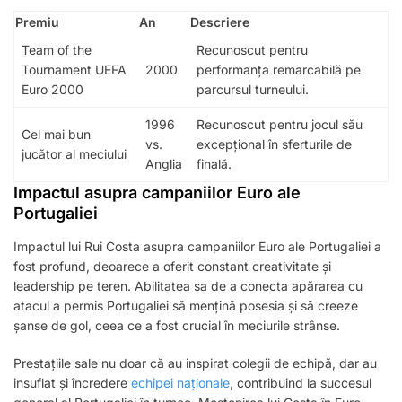
Premiu
An
Descriere
Team of the
Recunoscut pentru
Tournament UEFA
2000
performanța remarcabilă pe
Euro 2000
parcursul turneului.
1996
Recunoscut pentru jocul său
Cel mai bun
vs.
excepțional în sferturile de
jucător al meciului
Anglia
finală.
Impactul asupra campaniilor Euro ale
Portugaliei
Impactul lui Rui Costa asupra campaniilor Euro ale Portugaliei a
fost profund, deoarece a oferit constant creativitate și
leadership pe teren. Abilitatea sa de a conecta apărarea cu
atacul a permis Portugaliei să mențină posesia și să creeze
șanse de gol, ceea ce a fost crucial în meciurile strânse.
Prestațiile sale nu doar că au inspirat colegii de echipă, dar au
insuflat și încredere
echipei naționale
, contribuind la succesul