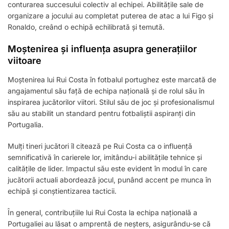
conturarea succesului colectiv al echipei. Abilitățile sale de
organizare a jocului au completat puterea de atac a lui Figo și
Ronaldo, creând o echipă echilibrată și temută.
Moștenirea și influența asupra generațiilor
viitoare
Moștenirea lui Rui Costa în fotbalul portughez este marcată de
angajamentul său față de echipa națională și de rolul său în
inspirarea jucătorilor viitori. Stilul său de joc și profesionalismul
său au stabilit un standard pentru fotbaliștii aspiranți din
Portugalia.
Mulți tineri jucători îl citează pe Rui Costa ca o influență
semnificativă în carierele lor, imitându-i abilitățile tehnice și
calitățile de lider. Impactul său este evident în modul în care
jucătorii actuali abordează jocul, punând accent pe munca în
echipă și conștientizarea tacticii.
În general, contribuțiile lui Rui Costa la echipa națională a
Portugaliei au lăsat o amprentă de neșters, asigurându-se că