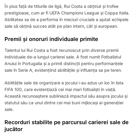
În plus față de titlurile de ligă, Rui Costa a obținut și trofee
prestigioase, cum ar fi UEFA Champions League și Coppa Italia.
Abilitatea sa de a performa în meciuri cruciale a ajutat echipele
sale să obțină succes atât pe plan intern, cât și european.
Premii și onoruri individuale primite
Talentul lui Rui Costa a fost recunoscut prin diverse premii
individuale de-a lungul carierei sale. A fost numit Fotbalistul
Anului în Portugalia și a primit distincții pentru performanțele
sale în Serie A, evidențiind abilitățile și influența sa pe teren.
Abilitățile sale de organizare a jocului i-au adus un loc în lista
FIFA 100, care evidențiază cei mai mari fotbaliști în viață.
Această recunoaștere subliniază impactul său asupra jocului și
statutul său ca unul dintre cei mai buni mijlocași ai generației
sale.
Recorduri stabilite pe parcursul carierei sale de
jucător