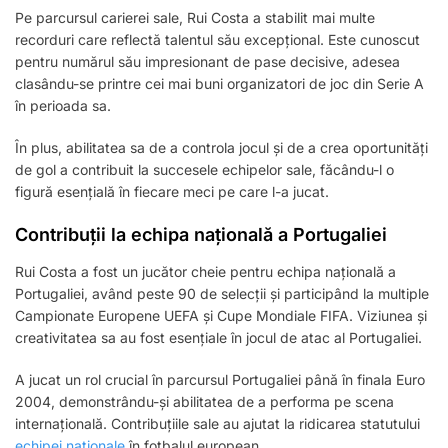
Pe parcursul carierei sale, Rui Costa a stabilit mai multe
recorduri care reflectă talentul său excepțional. Este cunoscut
pentru numărul său impresionant de pase decisive, adesea
clasându-se printre cei mai buni organizatori de joc din Serie A
în perioada sa.
În plus, abilitatea sa de a controla jocul și de a crea oportunități
de gol a contribuit la succesele echipelor sale, făcându-l o
figură esențială în fiecare meci pe care l-a jucat.
Contribuții la echipa națională a Portugaliei
Rui Costa a fost un jucător cheie pentru echipa națională a
Portugaliei, având peste 90 de selecții și participând la multiple
Campionate Europene UEFA și Cupe Mondiale FIFA. Viziunea și
creativitatea sa au fost esențiale în jocul de atac al Portugaliei.
A jucat un rol crucial în parcursul Portugaliei până în finala Euro
2004, demonstrându-și abilitatea de a performa pe scena
internațională. Contribuțiile sale au ajutat la ridicarea statutului
echipei naționale
în fotbalul european.