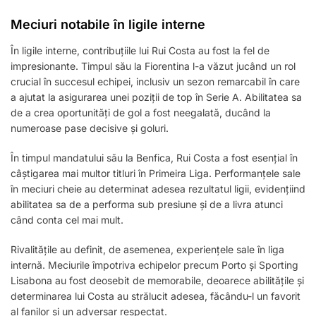
Meciuri notabile în ligile interne
În ligile interne, contribuțiile lui Rui Costa au fost la fel de
impresionante. Timpul său la Fiorentina l-a văzut jucând un rol
crucial în succesul echipei, inclusiv un sezon remarcabil în care
a ajutat la asigurarea unei poziții de top în Serie A. Abilitatea sa
de a crea oportunități de gol a fost neegalată, ducând la
numeroase pase decisive și goluri.
În timpul mandatului său la Benfica, Rui Costa a fost esențial în
câștigarea mai multor titluri în Primeira Liga. Performanțele sale
în meciuri cheie au determinat adesea rezultatul ligii, evidențiind
abilitatea sa de a performa sub presiune și de a livra atunci
când conta cel mai mult.
Rivalitățile au definit, de asemenea, experiențele sale în liga
internă. Meciurile împotriva echipelor precum Porto și Sporting
Lisabona au fost deosebit de memorabile, deoarece abilitățile și
determinarea lui Costa au strălucit adesea, făcându-l un favorit
al fanilor și un adversar respectat.