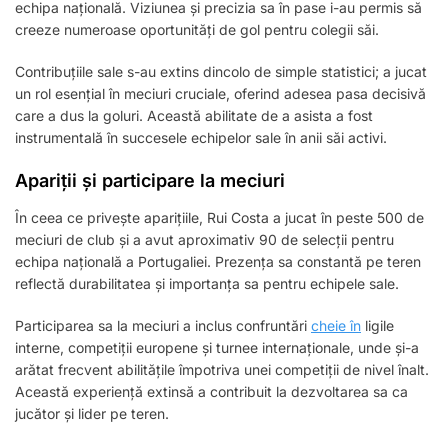
echipa națională. Viziunea și precizia sa în pase i-au permis să
creeze numeroase oportunități de gol pentru colegii săi.
Contribuțiile sale s-au extins dincolo de simple statistici; a jucat
un rol esențial în meciuri cruciale, oferind adesea pasa decisivă
care a dus la goluri. Această abilitate de a asista a fost
instrumentală în succesele echipelor sale în anii săi activi.
Apariții și participare la meciuri
În ceea ce privește aparițiile, Rui Costa a jucat în peste 500 de
meciuri de club și a avut aproximativ 90 de selecții pentru
echipa națională a Portugaliei. Prezența sa constantă pe teren
reflectă durabilitatea și importanța sa pentru echipele sale.
Participarea sa la meciuri a inclus confruntări
cheie în
ligile
interne, competiții europene și turnee internaționale, unde și-a
arătat frecvent abilitățile împotriva unei competiții de nivel înalt.
Această experiență extinsă a contribuit la dezvoltarea sa ca
jucător și lider pe teren.