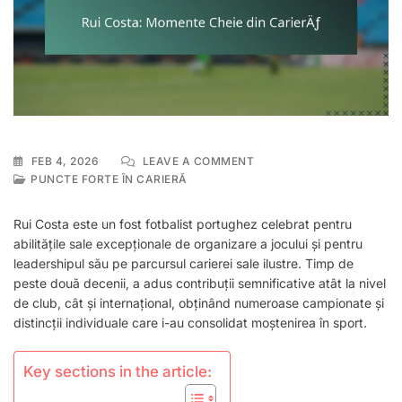
ON
FEB 4, 2026
LEAVE A COMMENT
RUI
PUNCTE FORTE ÎN CARIERĂ
COSTA:
MOMENTE
Rui Costa este un fost fotbalist portughez celebrat pentru
CHEIE
abilitățile sale excepționale de organizare a jocului și pentru
DIN
leadershipul său pe parcursul carierei sale ilustre. Timp de
CARIERĂ
peste două decenii, a adus contribuții semnificative atât la nivel
de club, cât și internațional, obținând numeroase campionate și
distincții individuale care i-au consolidat moștenirea în sport.
Key sections in the article: