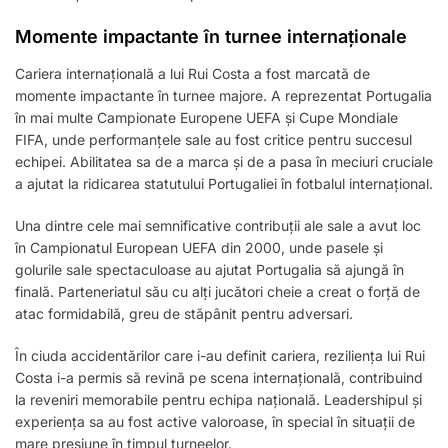
Momente impactante în turnee internaționale
Cariera internațională a lui Rui Costa a fost marcată de
momente impactante în turnee majore. A reprezentat Portugalia
în mai multe Campionate Europene UEFA și Cupe Mondiale
FIFA, unde performanțele sale au fost critice pentru succesul
echipei. Abilitatea sa de a marca și de a pasa în meciuri cruciale
a ajutat la ridicarea statutului Portugaliei în fotbalul internațional.
Una dintre cele mai semnificative contribuții ale sale a avut loc
în Campionatul European UEFA din 2000, unde pasele și
golurile sale spectaculoase au ajutat Portugalia să ajungă în
finală. Parteneriatul său cu alți jucători cheie a creat o forță de
atac formidabilă, greu de stăpânit pentru adversari.
În ciuda accidentărilor care i-au definit cariera, reziliența lui Rui
Costa i-a permis să revină pe scena internațională, contribuind
la reveniri memorabile pentru echipa națională. Leadershipul și
experiența sa au fost active valoroase, în special în situații de
mare presiune în timpul turneelor.