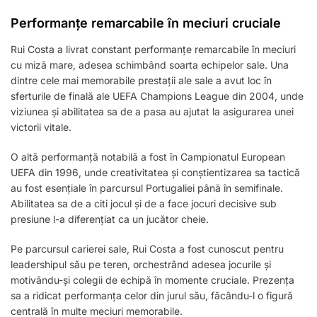
Performanțe remarcabile în meciuri cruciale
Rui Costa a livrat constant performanțe remarcabile în meciuri
cu miză mare, adesea schimbând soarta echipelor sale. Una
dintre cele mai memorabile prestații ale sale a avut loc în
sferturile de finală ale UEFA Champions League din 2004, unde
viziunea și abilitatea sa de a pasa au ajutat la asigurarea unei
victorii vitale.
O altă performanță notabilă a fost în Campionatul European
UEFA din 1996, unde creativitatea și conștientizarea sa tactică
au fost esențiale în parcursul Portugaliei până în semifinale.
Abilitatea sa de a citi jocul și de a face jocuri decisive sub
presiune l-a diferențiat ca un jucător cheie.
Pe parcursul carierei sale, Rui Costa a fost cunoscut pentru
leadershipul său pe teren, orchestrând adesea jocurile și
motivându-și colegii de echipă în momente cruciale. Prezența
sa a ridicat performanța celor din jurul său, făcându-l o figură
centrală în multe meciuri memorabile.